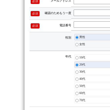
メールアドレス
必須
確認のためもう一度
必須
電話番号
必須
男性
性別
女性
年代
10代
20代
30代
40代
50代
60代
70代