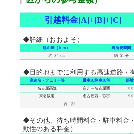
引越料金[A]+[B]+[C]
◆詳細（おおよそ）
総距離（ｋｍ）
総所要時間
約 34 km
約 51 分
◆目的地までに利用する高速道路・
高速名・フェリー等
乗車IC降車IC等
距離
名古屋高速
白川～名古屋西
8.0
東名阪道
名古屋西～弥富
9.0
合 計
◆その他、待ち時間料金・駐車料金
動性のある料金）