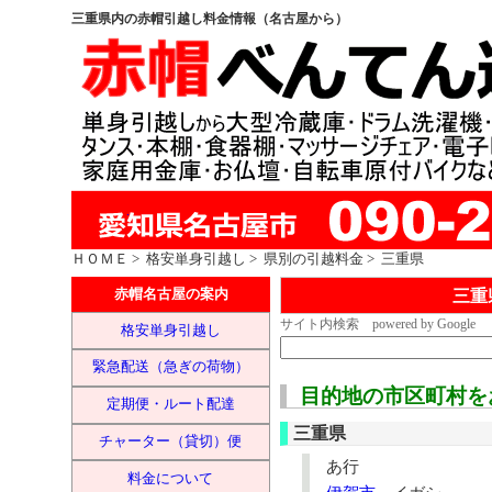
三重県内の赤帽引越し料金情報（名古屋から）
ＨＯＭＥ
>
格安単身引越し
>
県別の引越料金
> 三重県
三重
赤帽名古屋の案内
サイト内検索 powered by Google
格安単身引越し
緊急配送（急ぎの荷物）
目的地の市区町村を
定期便・ルート配達
三重県
チャーター（貸切）便
あ行
料金について