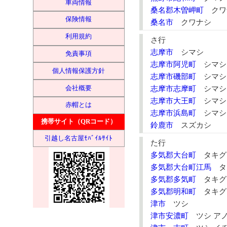
車両情報
桑名郡木曽岬町
クワ
保険情報
桑名市
クワナシ
利用規約
さ行
志摩市
シマシ
免責事項
志摩市阿児町
シマシ
個人情報保護方針
志摩市磯部町
シマシ
会社概要
志摩市志摩町
シマシ
志摩市大王町
シマシ
赤帽とは
志摩市浜島町
シマシ
携帯サイト（QRコード）
鈴鹿市
スズカシ
引越し名古屋ﾓﾊﾞｲﾙｻｲﾄ
た行
多気郡大台町
タキグ
多気郡大台町江馬
タ
多気郡多気町
タキグ
多気郡明和町
タキグ
津市
ツシ
津市安濃町
ツシ ア