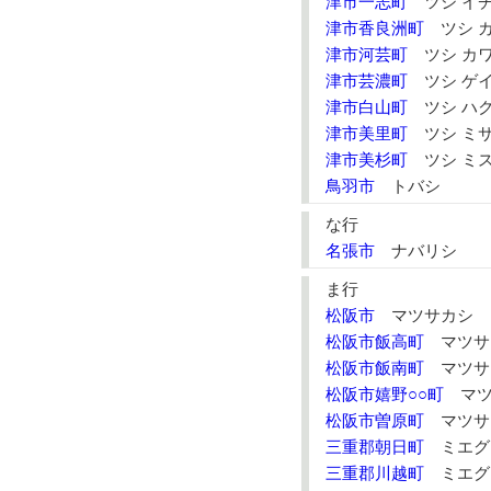
津市一志町
ツシ イ
津市香良洲町
ツシ 
津市河芸町
ツシ カ
津市芸濃町
ツシ ゲ
津市白山町
ツシ ハ
津市美里町
ツシ ミ
津市美杉町
ツシ ミ
鳥羽市
トバシ
な行
名張市
ナバリシ
ま行
松阪市
マツサカシ
松阪市飯高町
マツサ
松阪市飯南町
マツサ
松阪市嬉野○○町
マツ
松阪市曽原町
マツサ
三重郡朝日町
ミエグ
三重郡川越町
ミエグ