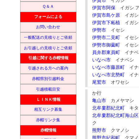
伊賀市
イガシ
Ｑ＆Ａ
伊賀市阿保
イガシ 
伊賀市島ケ原
イガシ
フォームによる
伊賀市下柘植
イガシ
お問い合わせ
伊勢市
イセシ
伊勢市二見町
イセシ
一般配送の見積りとご依頼
伊勢市御薗町
イセシ
お引越しの見積りとご依頼
員弁郡東員町
イナベ
引越に関する赤帽情報
いなべ市
イナベシ
いなべ市藤原町
イナベ
引越される方への案内
いなべ市北勢町
イナベ
赤帽県別引越料金
尾鷲市
オワセシ
引越積載目安
か行
ＬＩＮＫ情報
亀山市
カメヤマシ
北牟婁郡紀北町
キタ
相互リンク募集
北牟婁郡紀北町海山区
赤帽リンク集
ク
熊野市
クマノシ
赤帽情報
熊野市紀和町
クマノ