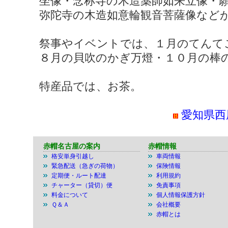
坐像・念称寺の木造薬師如来立像・
弥陀寺の木造如意輪観音菩薩像など
祭事やイベントでは、１月のてんて
８月の貝吹のかぎ万燈・１０月の棒
特産品では、お茶。
愛知県西
赤帽名古屋の案内
赤帽情報
格安単身引越し
車両情報
緊急配送（急ぎの荷物）
保険情報
定期便・ルート配達
利用規約
チャーター（貸切）便
免責事項
料金について
個人情報保護方針
Ｑ＆Ａ
会社概要
赤帽とは