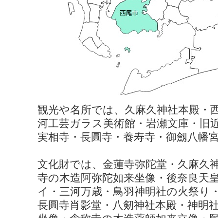
観光や名所では、久麻久神社本殿・
河工芸ガラス美術館・岩瀬文庫・旧
実相寺・長圓寺・養寿寺・御劔八幡
文化財では、金蓮寺弥陀堂・久麻久
寺の木造阿弥陀如来坐像・後奈良天
イ・三河万歳・鳥羽神明社の火祭り
長圓寺肖影堂・八剱神社本殿・神明