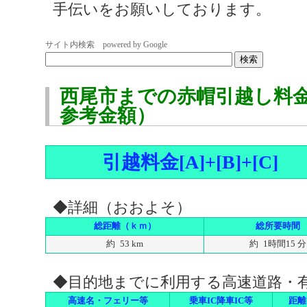
手伝いをお願いしております。
サイト内検索 powered by Google
西尾市までの赤帽引越し料
参考金額）
引越料金[A]+[B]+[C]
◆詳細（おおよそ）
総距離（ｋｍ）
総所要時間
約 53 km
約 1時間15 分
◆目的地までに利用する高速道路・
高速名・フェリー等
乗車IC降車IC等
距離